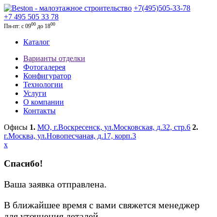
+7(495)505-33-78
+7 495 505 33 78
00
00
Пн-пт: с 09
до 18
Каталог
Варианты отделки
Фотогалерея
Конфигуратор
Технологии
Услуги
О компании
Контакты
Офисы
1.
МО, г.Воскресенск, ул.Московская, д.32, стр.6
2.
г.Москва, ул.Новопесчаная, д.17, корп.3
x
Спасибо!
Ваша заявка отправлена.
В ближайшее время с вами свяжется менеджер
для уточнения деталей.