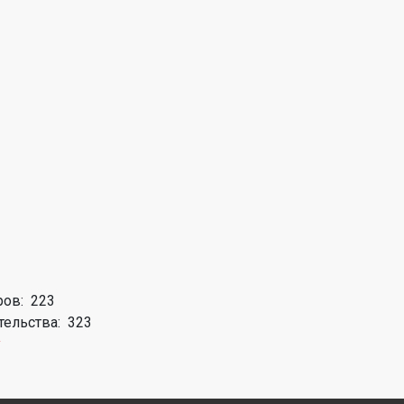
ров: 223
тельства: 323
у