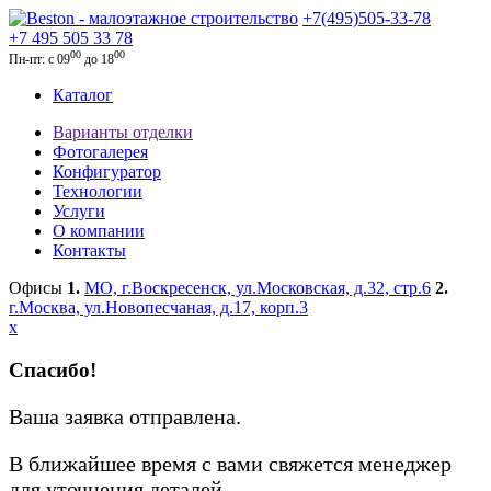
+7(495)505-33-78
+7 495 505 33 78
00
00
Пн-пт: с 09
до 18
Каталог
Варианты отделки
Фотогалерея
Конфигуратор
Технологии
Услуги
О компании
Контакты
Офисы
1.
МО, г.Воскресенск, ул.Московская, д.32, стр.6
2.
г.Москва, ул.Новопесчаная, д.17, корп.3
x
Спасибо!
Ваша заявка отправлена.
В ближайшее время с вами свяжется менеджер
для уточнения деталей.